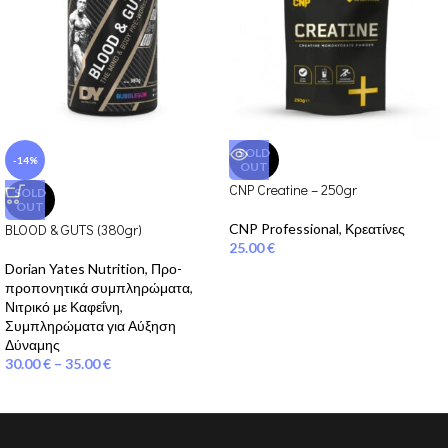
SOLD
-14%
OUT
CNP Creatine – 250gr
SOLD
OUT
BLOOD & GUTS (380gr)
CNP Professional
,
Κρεατίνες
25.00
€
Dorian Yates Nutrition
,
Προ-
προπονητικά συμπληρώματα
,
Νιτρικό με Καφεΐνη
,
Συμπληρώματα για Αύξηση
Δύναμης
30.00
€
–
35.00
€