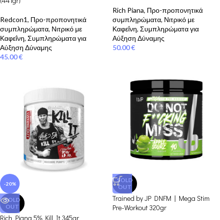
(441gr)
Rich Piana
,
Προ-προπονητικά
Redcon1
,
Προ-προπονητικά
συμπληρώματα
,
Νιτρικό με
συμπληρώματα
,
Νιτρικό με
Καφεΐνη
,
Συμπληρώματα για
Καφεΐνη
,
Συμπληρώματα για
Αύξηση Δύναμης
Αύξηση Δύναμης
50.00
€
45.00
€
SOLD
-20%
OUT
Trained by JP DNFM | Mega Stim
SOLD
OUT
Pre-Workout 320gr
Rich Piana 5% Kill It 345gr