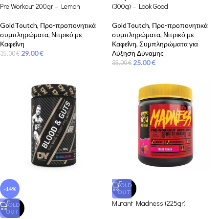
Pre Workout 200gr – Lemon
(300g) – Look Good
GoldToutch
,
Προ-προπονητικά
GoldToutch
,
Προ-προπονητικά
συμπληρώματα
,
Νιτρικό με
συμπληρώματα
,
Νιτρικό με
Καφεΐνη
Καφεΐνη
,
Συμπληρώματα για
29.00
€
Αύξηση Δύναμης
35.00
€
25.00
€
35.00
€
SOLD
-14%
OUT
Mutant Madness (225gr)
SOLD
OUT