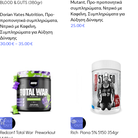
BLOOD & GUTS (380gr)
Mutant
,
Προ-προπονητικά
συμπληρώματα
,
Νιτρικό με
Καφεΐνη
,
Συμπληρώματα για
Dorian Yates Nutrition
,
Προ-
Αύξηση Δύναμης
προπονητικά συμπληρώματα
,
25.00
€
Νιτρικό με Καφεΐνη
,
Συμπληρώματα για Αύξηση
Δύναμης
30.00
€
–
35.00
€
SOLD
SOLD
OUT
OUT
Redcon1 Total War Preworkout
Rich Piana 5% 5150 354gr