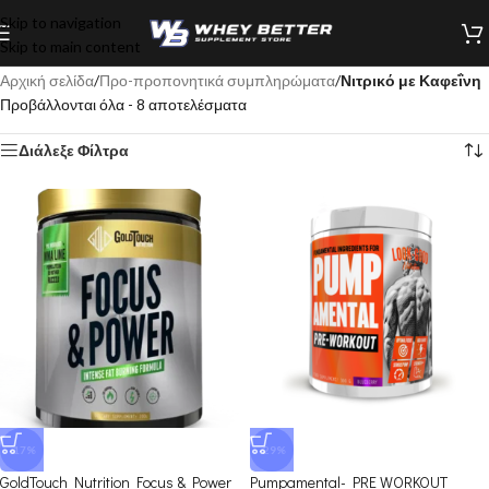
Skip to navigation
Skip to main content
Αρχική σελίδα
/
Προ-προπονητικά συμπληρώματα
/
Νιτρικό με Καφεΐνη
Προβάλλονται όλα - 8 αποτελέσματα
Διάλεξε Φίλτρα
-17%
-29%
GoldTouch Nutrition Focus & Power
Pumpamental- PRE WORKOUT