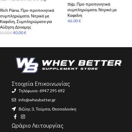
tbjp
,
Προ-προπονητικά
συμπληρώματα
,
Νιτρικό με
Rich Piana
,
Προ-προπονητικά
Καφεΐνη
συμπληρώματα
,
Νιτρικό με
46.00
€
Καφεΐνη
,
Συμπληρώματα για
Αύξηση Δύναμης
40.00
€
50.00
€
Στοιχεία Επικοινωνίας
Τηλέφωνο: 6947 295 692
info@wheybetter.gr
Βιζύης 3, Τούμπα, Θεσσαλονίκη
Ωράριο Λειτουργίας