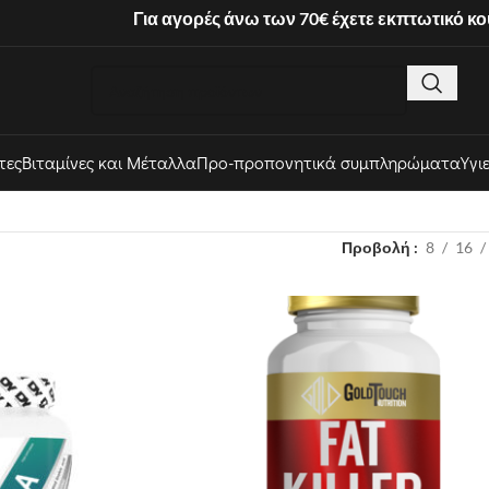
Για αγορές άνω των 70€ έχετε εκπτωτικό κ
τες
Βιταμίνες και Μέταλλα
Προ-προπονητικά συμπληρώματα
Υγι
Προβολή
8
16