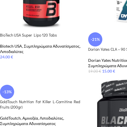
BioTech USA Super Lipo 120 Tabs
-21%
Biotech USA
,
Συμπληρώματα Αδυνατίσματος
,
Dorian Yates CLA – 90 
Λιποδιαλύτες
24.00
€
Dorian Yates Nutritio
Συμπληρώματα Αδυνα
15.00
€
19.00
€
-13%
GoldTouch Nutrition Fat Killer L-Carnitine Red
Fruits (200gr)
GoldToutch
,
Αμινοξέα
,
Λιποδιαλύτες
,
Συμπληρώματα Αδυνατίσματος