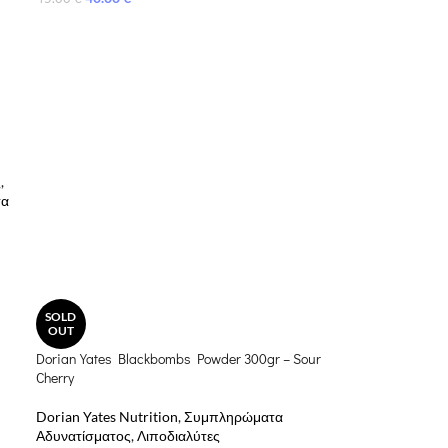
ς
,
τα
SOLD
OUT
Dorian Yates Blackbombs Powder 300gr – Sour
Cherry
Dorian Yates Nutrition
,
Συμπληρώματα
Αδυνατίσματος
,
Λιποδιαλύτες