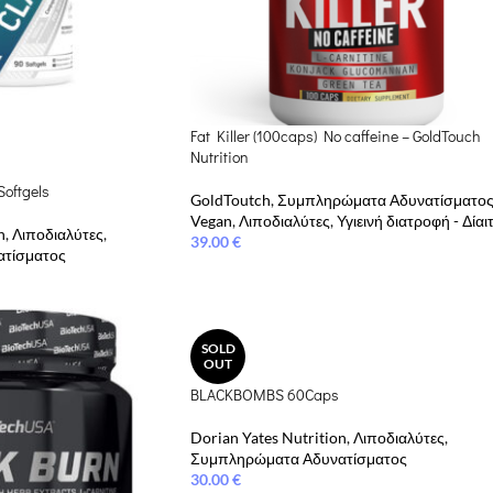
Fat Killer (100caps) No caffeine – GoldTouch
Nutrition
Softgels
GoldToutch
,
Συμπληρώματα Αδυνατίσματο
Vegan
,
Λιποδιαλύτες
,
Υγιεινή διατροφή - Δίαι
n
,
Λιποδιαλύτες
,
39.00
€
τίσματος
SOLD
OUT
BLACKBOMBS 60Caps
Dorian Yates Nutrition
,
Λιποδιαλύτες
,
Συμπληρώματα Αδυνατίσματος
30.00
€