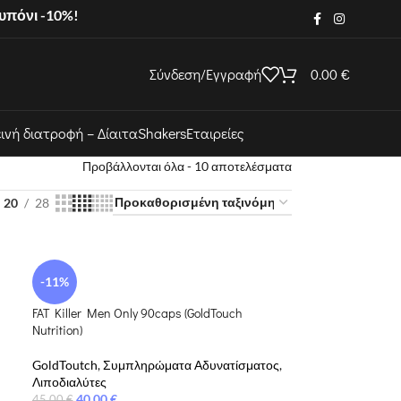
ουπόνι -10%!
Σύνδεση/Εγγραφή
0.00
€
εινή διατροφή – Δίαιτα
Shakers
Εταιρείες
Προβάλλονται όλα - 10 αποτελέσματα
20
28
-11%
FAT Killer Men Only 90caps (GoldTouch
Nutrition)
GoldToutch
,
Συμπληρώματα Αδυνατίσματος
,
Λιποδιαλύτες
40.00
€
45.00
€