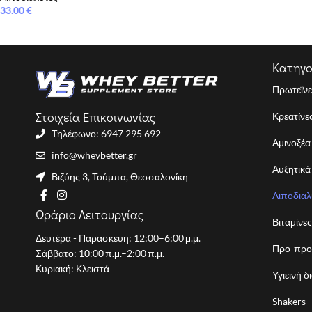
33.00
€
Κατηγο
Πρωτεΐνε
Στοιχεία Επικοινωνίας
Κρεατίνε
Τηλέφωνο: 6947 295 692
Αμινοξέα
info@wheybetter.gr
Αυξητικά
Βιζύης 3, Τούμπα, Θεσσαλονίκη
Λιποδιαλ
Ωράριο Λειτουργίας
Βιταμίνε
Δευτέρα - Παρασκευη: 12:00–6:00 μ.μ.
Προ-προ
Σάββατο: 10:00 π.μ.–2:00 π.μ.
Κυριακή: Κλειστά
Υγιεινή δ
Shakers