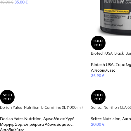
35.00
€
40.00
€
SOLD
OUT
BioTech USA Black Bu
Biotech USA
,
Συμπληρ
Λιποδιαλύτες
35.90
€
SOLD
SOLD
OUT
OUT
Dorian Yates Nutrition L-Carnitine XL (1000 ml)
Scitec Nutrition CLA 6
Dorian Yates Nutrition
,
Αμινοξέα σε Υγρή
Scitec Nutricion
,
Λιπο
Μορφή
,
Συμπληρώματα Αδυνατίσματος
,
20.00
€
Λιποδιαλύτες