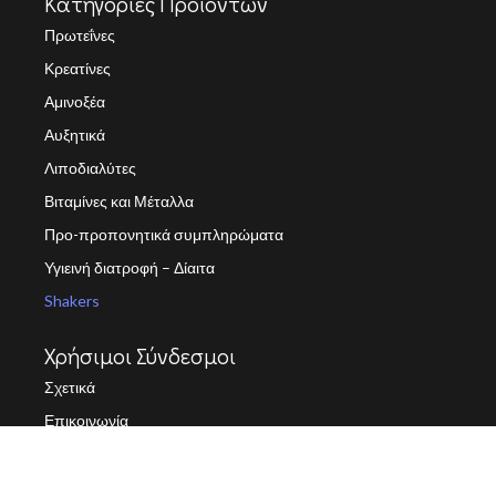
Κατηγορίες Προϊοντων
Πρωτεΐνες
Κρεατίνες
Αμινοξέα
Αυξητικά
Λιποδιαλύτες
Βιταμίνες και Μέταλλα
Προ-προπονητικά συμπληρώματα
Υγιεινή διατροφή – Δίαιτα
Shakers
Χρήσιμοι Σύνδεσμοι
Σχετικά
Επικοινωνία
Πολιτική Προστασίας Προσωπικών Δεδομένων (GDPR)
Όροι Χρήσης