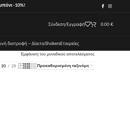
ουπόνι -10%!
Σύνδεση/Εγγραφή
0.00
€
εινή διατροφή – Δίαιτα
Shakers
Εταιρείες
Εμφάνιση του μοναδικού αποτελέσματος
20
28