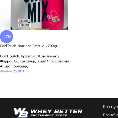
-17%
GoldTouch Nutrition Crea Mix 200gr
GoldToutch
,
Κρεατίνες
,
Κρεαλκαλική
,
Φόρμουλες Κρεατίνης
,
Συμπληρώματα για
Αύξηση Δύναμης
25.00
€
30.00
€
Κατηγο
Πρωτεΐνε