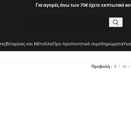
Για αγορές άνω των 70€ έχετε εκπτωτικό κ
τες
Βιταμίνες και Μέταλλα
Προ-προπονητικά συμπληρώματα
Υγι
Προβολή
8
16