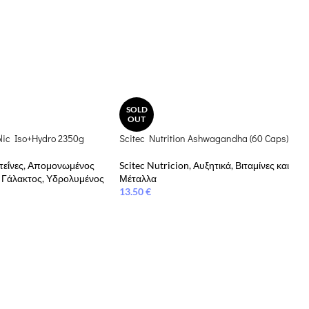
SOLD
OUT
olic Iso+Hydro 2350g
Scitec Nutrition Ashwagandha (60 Caps)
εΐνες
,
Απομονωμένος
Scitec Nutricion
,
Αυξητικά
,
Βιταμίνες και
 Γάλακτος
,
Υδρολυμένος
Μέταλλα
13.50
€