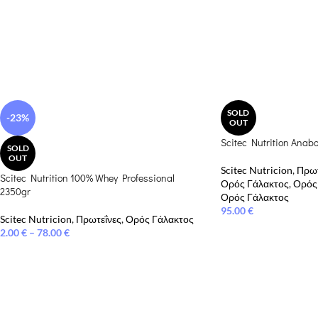
SOLD
-23%
OUT
Scitec Nutrition Anab
SOLD
OUT
Scitec Nutricion
,
Πρωτ
Scitec Nutrition 100% Whey Professional
Ορός Γάλακτος
,
Ορός
2350gr
Ορός Γάλακτος
95.00
€
Scitec Nutricion
,
Πρωτεΐνες
,
Ορός Γάλακτος
2.00
€
–
78.00
€