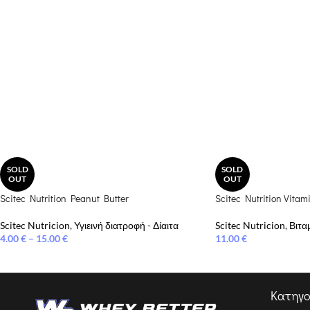
SOLD
SOLD
OUT
OUT
Scitec Nutrition Peanut Butter
Scitec Nutrition Vitam
Scitec Nutricion
,
Υγιεινή διατροφή - Δίαιτα
Scitec Nutricion
,
Βιτα
4.00
€
–
15.00
€
11.00
€
Κατηγο