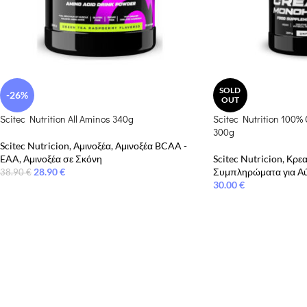
SOLD
-26%
OUT
Scitec Nutrition All Aminos 340g
Scitec Nutrition 100%
300g
Scitec Nutricion
,
Αμινοξέα
,
Αμινοξέα BCAA -
EAA
,
Αμινοξέα σε Σκόνη
Scitec Nutricion
,
Κρεα
28.90
€
Συμπληρώματα για Α
38.90
€
30.00
€