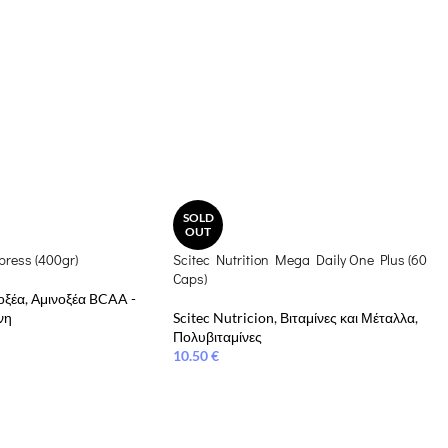
SOLD
OUT
press (400gr)
Scitec Nutrition Mega Daily One Plus (60
Caps)
οξέα
,
Αμινοξέα BCAA -
νη
Scitec Nutricion
,
Βιταμίνες και Μέταλλα
,
Πολυβιταμίνες
10.50
€