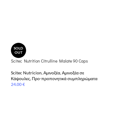
SOLD
OUT
Scitec Nutrition Citrulline Malate 90 Caps
Scitec Nutricion
,
Αμινοξέα
,
Αμινοξέα σε
Κάψουλες
,
Προ-προπονητικά συμπληρώματα
24.00
€