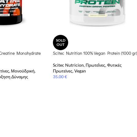
SOLD
OUT
 Creatine Monohydrate
Scitec Nutrition 100% Vegan Protein (1000 gr)
Scitec Nutricion
,
Πρωτεΐνες
,
Φυτικές
τίνες
,
Μονοϋδρική
,
Πρωτεϊνες
,
Vegan
ύξηση Δύναμης
35.00
€