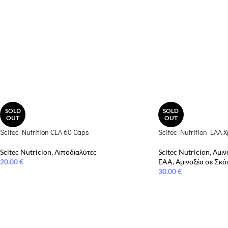
SOLD
SOLD
OUT
OUT
Scitec Nutrition CLA 60 Caps
Scitec Nutrition EAA X
Scitec Nutricion
,
Λιποδιαλύτες
Scitec Nutricion
,
Αμιν
20.00
€
EAA
,
Αμινοξέα σε Σκό
30.00
€