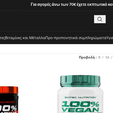
Για αγορές άνω των 70€ έχετε εκπτωτικό κ
τες
Βιταμίνες και Μέταλλα
Προ-προπονητικά συμπληρώματα
Υγι
Προβολή
8
16