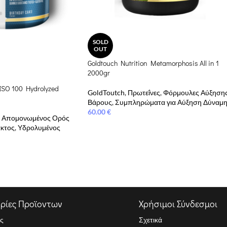
SOLD
OUT
Goldtouch Nutrition Metamorphosis All in 1
2000gr
 ISO 100 Hydrolyzed
GoldToutch
,
Πρωτεΐνες
,
Φόρμουλες Αύξηση
Βάρους
,
Συμπληρώματα για Αύξηση Δύναμ
60.00
€
Απομονωμένος Ορός
κτος
,
Υδρολυμένος
ρίες Προϊοντων
Χρήσιμοι Σύνδεσμοι
ς
Σχετικά