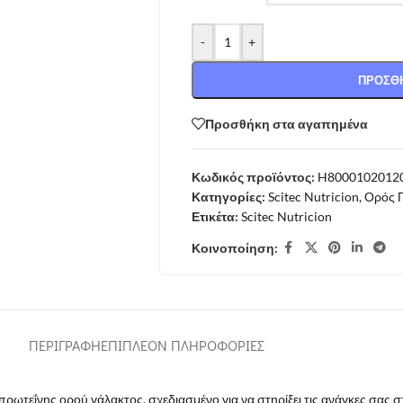
-
+
ΠΡΟΣΘΉ
Προσθήκη στα αγαπημένα
Κωδικός προϊόντος:
H8000102012
Κατηγορίες:
Scitec Nutricion
,
Ορός 
Ετικέτα:
Scitec Nutricion
Κοινοποίηση:
ΠΕΡΙΓΡΑΦΉ
ΕΠΙΠΛΈΟΝ ΠΛΗΡΟΦΟΡΊΕΣ
πρωτεΐνης ορού γάλακτος, σχεδιασμένο για να στηρίξει τις ανάγκες σας