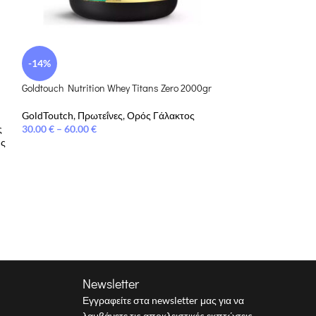
-14%
-6%
Goldtouch Nutrition Whey Titans Zero 2000gr
Goldtouch Premiu
Bag 2000gr
GoldToutch
,
Πρωτεΐνες
,
Ορός Γάλακτος
ς
30.00
€
–
60.00
€
GoldToutch
,
Πρωτ
ης
Γάλακτος
,
Ορός Γ
75.00
€
80.00
€
Newsletter
Εγγραφείτε στα newsletter μας για να
λαμβάνετε τις αποκλειστικές εκπτώσεις