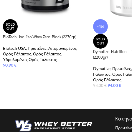
SOLD
-4%
OUT
BioTech Usa Iso Whey Zero Black (2270gr)
SOLD
OUT
Biotech USA
,
Πρωτεΐνες
,
Απομονωμένος
Dymatize Nutrition –
Ορός Γάλακτος
,
Ορός Γάλακτος
,
(2200gr)
Υδρολυμένος Ορός Γάλακτος
90.90
€
Dymatize
,
Πρωτεΐνες
,
Γάλακτος
,
Ορός Γάλα
Ορός Γάλακτος
94.00
€
98.00
€
Κατηγο
Πρωτεΐνε