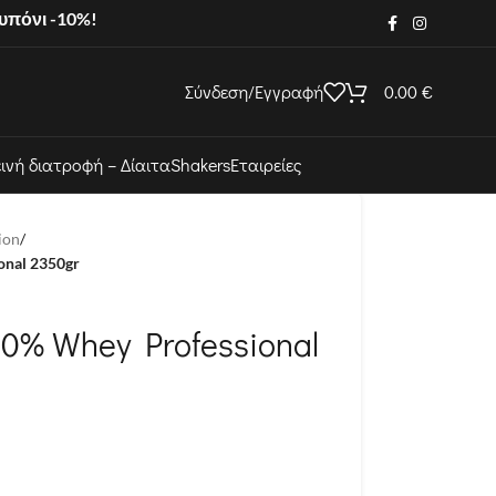
ουπόνι -10%!
Σύνδεση/Εγγραφή
0.00
€
εινή διατροφή – Δίαιτα
Shakers
Εταιρείες
ion
/
onal 2350gr
100% Whey Professional