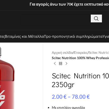
Για αγορές άνω των 70€ έχετε εκπτωτικό κ
τες
Βιταμίνες και Μέταλλα
Προ-προπονητικά συμπληρώματα
Υγι
Αρχική σελίδα
/
Εταιρείες
/
Scitec Nutric
Scitec Nutrition 100% Whey Professi
Scitec Nutrition 
2350gr
2.00
€
–
78.00
€
Mε επιπλέον αμινοξέα