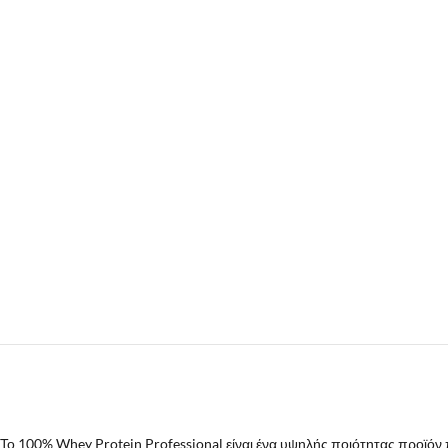
Το 100% Whey Protein Professional είναι ένα υψηλής ποιότητας προϊόν 