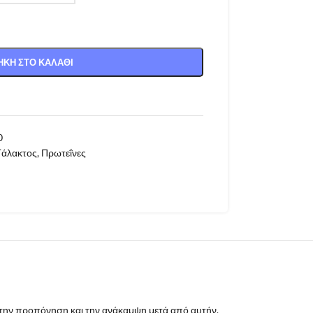
ΚΗ ΣΤΟ ΚΑΛΆΘΙ
0
Γάλακτος
,
Πρωτεΐνες
 στην προπόνηση και την ανάκαμψη μετά από αυτήν.