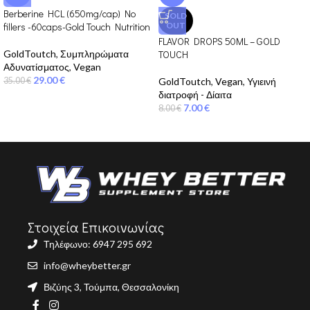
Berberine HCL (650mg/cap) No
SOLD
fillers -60caps-Gold Touch Nutrition
OUT
FLAVOR DROPS 50ML – GOLD
GoldToutch
,
Συμπληρώματα
TOUCH
Αδυνατίσματος
,
Vegan
29.00
€
35.00
€
GoldToutch
,
Vegan
,
Υγιεινή
διατροφή - Δίαιτα
7.00
€
8.00
€
Στοιχεία Επικοινωνίας
Τηλέφωνο: 6947 295 692
info@wheybetter.gr
Βιζύης 3, Τούμπα, Θεσσαλονίκη