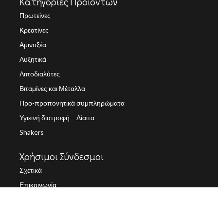
Κατηγορίες Προϊοντων
Πρωτεΐνες
Κρεατίνες
Αμινοξέα
Αυξητικά
Λιποδιαλύτες
Βιταμίνες και Μέταλλα
Προ-προπονητικά συμπληρώματα
Υγιεινή διατροφή – Δίαιτα
Shakers
Χρήσιμοι Σύνδεσμοι
Σχετικά
Επικοινωνία
Πολιτική Προστασίας Προσωπικών Δεδομένων (GDPR)
Όροι Χρήσης